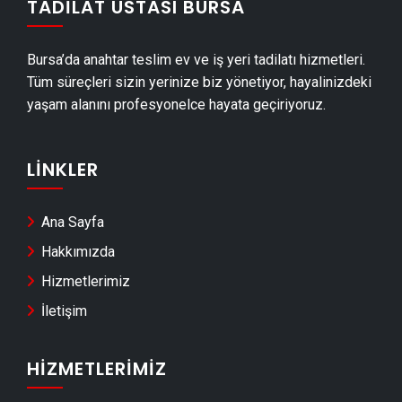
TADILAT USTASI BURSA
Osmangazi Dış Cephe Kaplama Ustası
Osmangazi Duvar Çıtası Ustası
Bursa’da anahtar teslim ev ve iş yeri tadilatı hizmetleri.
Osmangazi Havuz Yapımı
Tüm süreçleri sizin yerinize biz yönetiyor, hayalinizdeki
Osmangazi Cam Montajı
yaşam alanını profesyonelce hayata geçiriyoruz.
Osmangazi Ayna Montajı
Osmangazi Hafriyat & Moloz Atımı
LINKLER
Osmangazi Kepçe Kiralama
Osmangazi Seramik Ustası
Ana Sayfa
Osmangazi Sandviç Panel Montajı
Hakkımızda
Osmangazi Teras Kapatma
Hizmetlerimiz
Osmangazi Anahtar Teslim Tadilat
İletişim
Osmangazi Yerden Isıtma Firmaları
Osmangazi Anahtar Teslim İnşaat
HIZMETLERIMIZ
Osmangazi Dekoratif Taş Kaplama