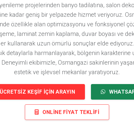
yenileme projelerinden banyo tadilatına, salon de
ne kadar geniş bir yelpazede hizmet veriyoruz. Osm
inde özellikle alan optimizasyonu ve fonksiyonel 
eme, laminat zemin kaplama, duvar boyası ve dekor
ler kullanarak uzun ömürlü sonuçlar elde ediyoru
asik detaylarla harmanlayarak, bölgenin karakterine 
. Deneyimli ekibimizle, Osmangazi sakinlerinin yaşam 
estetik ve işlevsel mekanlar yaratıyoruz.
ÜCRETSIZ KEŞIF İÇIN ARAYIN
WHATSA
ONLINE FIYAT TEKLIFI