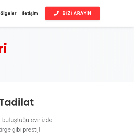
BIZI ARAYIN
ölgeler
İletişim
ri
Tadilat
a buluştuğu evinizde
ge gibi prestijli