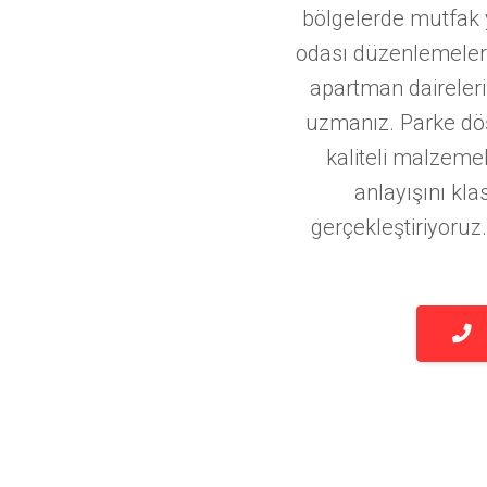
bölgelerde mutfak 
odası düzenlemeleri
apartman daireler
uzmanız. Parke döş
kaliteli malzeme
anlayışını kl
gerçekleştiriyoruz