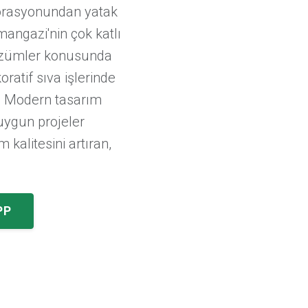
korasyonundan yatak
angazi'nin çok katlı
çözümler konusunda
atif sıva işlerinde
z. Modern tasarım
uygun projeler
kalitesini artıran,
PP