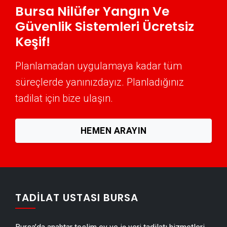
Bursa Nilüfer Yangın Ve
Nilüfer Mantolama Ustası
Güvenlik Sistemleri Ücretsiz
Nilüfer Şömine Yapımı
Keşif!
Nilüfer Mermer & Doğal Taş
Planlamadan uygulamaya kadar tüm
Nilüfer Alçıpan Ustası
süreçlerde yanınızdayız. Planladığınız
Nilüfer Şap Ustası
tadilat için bize ulaşın.
Nilüfer Alçı & Sıva Ustası
Nilüfer Kepenk & Panjur Montajı
HEMEN ARAYIN
Nilüfer Tente Montajı
Nilüfer Dolap & Mobilya İmalatı
Nilüfer Demir Doğrama Ustası
Nilüfer Duvar Panelleri̇ Montajı
TADILAT USTASI BURSA
Nilüfer Dış Cephe Kaplama Ustası
Nilüfer Duvar Çıtası Ustası