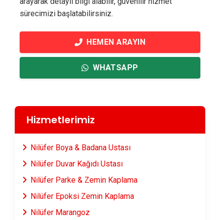
arayarak detaylı bilgi alabilir, güvenilir hizmet
sürecimizi başlatabilirsiniz.
HEMEN ARAYIN
WHATSAPP
Hizmetlerimiz
Nilüfer Boya & Badana Ustası
Nilüfer Duvar Kağıdı Ustası
Nilüfer Parke & Zemin Kaplama
Nilüfer Epoksi Zemin Kaplama
Nilüfer Marangoz