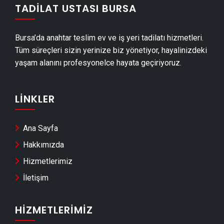
TADILAT USTASI BURSA
Nilüfer Dış Cephe Kaplama Ustası
Nilüfer Duvar Çıtası Ustası
Bursa’da anahtar teslim ev ve iş yeri tadilatı hizmetleri.
Nilüfer Havuz Yapımı
Tüm süreçleri sizin yerinize biz yönetiyor, hayalinizdeki
Nilüfer Cam Montajı
yaşam alanını profesyonelce hayata geçiriyoruz.
Nilüfer Ayna Montajı
Nilüfer Hafriyat & Moloz Atımı
LINKLER
Nilüfer Kepçe Kiralama
Nilüfer Seramik Ustası
Ana Sayfa
Nilüfer Sandviç Panel Montajı
Hakkımızda
Nilüfer Teras Kapatma
Hizmetlerimiz
Nilüfer Anahtar Teslim Tadilat
İletişim
Nilüfer Yerden Isıtma Firmaları
Nilüfer Anahtar Teslim İnşaat
HIZMETLERIMIZ
Nilüfer Dekoratif Taş Kaplama