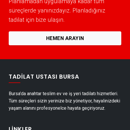
Planlamadan uygulamaya kadar tüm
Ataevler Mermer & Doğal Taş
süreçlerde yanınızdayız. Planladığınız
Ataevler Alçıpan Ustası
tadilat için bize ulaşın.
Ataevler Şap Ustası
Ataevler Alçı & Sıva Ustası
HEMEN ARAYIN
Ataevler Kepenk & Panjur Montajı
Ataevler Tente Montajı
Ataevler Dolap & Mobilya İmalatı
Ataevler Demir Doğrama Ustası
TADILAT USTASI BURSA
Ataevler Duvar Panelleri̇ Montajı
Ataevler Dış Cephe Kaplama Ustası
Bursa’da anahtar teslim ev ve iş yeri tadilatı hizmetleri.
Ataevler Duvar Çıtası Ustası
Tüm süreçleri sizin yerinize biz yönetiyor, hayalinizdeki
Ataevler Havuz Yapımı
yaşam alanını profesyonelce hayata geçiriyoruz.
Ataevler Cam Montajı
Ataevler Ayna Montajı
LINKLER