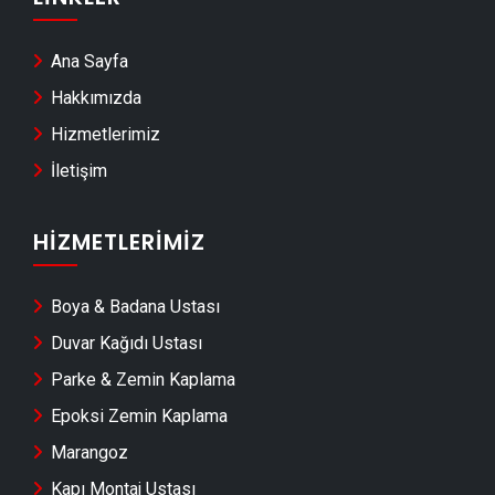
Ataevler Hafriyat & Moloz Atımı
Ataevler Kepçe Kiralama
Ana Sayfa
Ataevler Seramik Ustası
Hakkımızda
Ataevler Sandviç Panel Montajı
Hizmetlerimiz
Ataevler Teras Kapatma
İletişim
Ataevler Anahtar Teslim Tadilat
Ataevler Yerden Isıtma Firmaları
HIZMETLERIMIZ
Ataevler Anahtar Teslim İnşaat
Boya & Badana Ustası
Ataevler Dekoratif Taş Kaplama
Duvar Kağıdı Ustası
Ataevler Pvc Kapı & Pencere Montajı
Parke & Zemin Kaplama
Ataevler Merdiven Yapımı
Epoksi Zemin Kaplama
Ataevler Alçıpan & Asma Tavan Ustası
Marangoz
Ataevler Mantolama & Isı Yalıtımı
Kapı Montaj Ustası
Ataevler Çatı Aktarma & Çatı Tamir