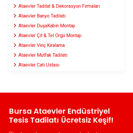
Ataevler Tadilat & Dekorasyon Firmaları
Ataevler Banyo Tadilatı
Ataevler DuşaKabin Montajı
Ataevler Çit & Tel Örgü Montajı
Ataevler Vinç Kiralama
Ataevler Mutfak Tadilatı
Ataevler Çatı Ustası
Ataevler Fayans & Seramik Ustası
Ataevler Prefabrik Ev Yapımı
Ataevler Ahşap Ev Yapımı
Ataevler Peyzaj Hizmetleri
Bursa Ataevler Endüstriyel
Ataevler Mantolama Ustası
Tesis Tadilatı Ücretsiz Keşif!
Ataevler Şömine Yapımı