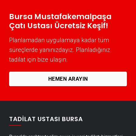
Mustafakemalpaşa Peyzaj Hizmetleri
Bursa Mustafakemalpaşa
Mustafakemalpaşa Mantolama Ustası
Çatı Ustası Ücretsiz Keşif!
Mustafakemalpaşa Şömine Yapımı
Mustafakemalpaşa Mermer & Doğal Taş
Planlamadan uygulamaya kadar tüm
Mustafakemalpaşa Alçıpan Ustası
süreçlerde yanınızdayız. Planladığınız
Mustafakemalpaşa Şap Ustası
tadilat için bize ulaşın.
Mustafakemalpaşa Alçı & Sıva Ustası
Mustafakemalpaşa Kepenk & Panjur Montajı
HEMEN ARAYIN
Mustafakemalpaşa Tente Montajı
Mustafakemalpaşa Dolap & Mobilya İmalatı
Mustafakemalpaşa Demir Doğrama Ustası
Mustafakemalpaşa Duvar Panelleri̇ Montajı
TADILAT USTASI BURSA
Mustafakemalpaşa Dış Cephe Kaplama Ustası