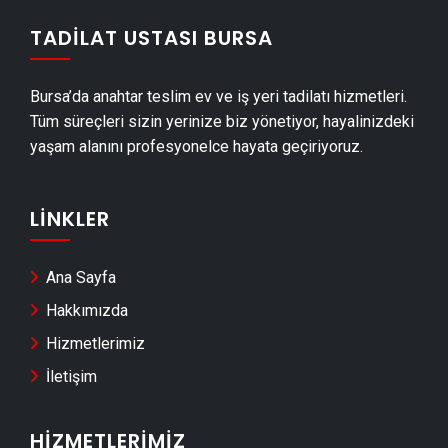
Mustafakemalpaşa Duvar Panelleri̇ Montajı
TADILAT USTASI BURSA
Mustafakemalpaşa Dış Cephe Kaplama Ustası
Mustafakemalpaşa Duvar Çıtası Ustası
Bursa’da anahtar teslim ev ve iş yeri tadilatı hizmetleri.
Mustafakemalpaşa Havuz Yapımı
Tüm süreçleri sizin yerinize biz yönetiyor, hayalinizdeki
Mustafakemalpaşa Cam Montajı
yaşam alanını profesyonelce hayata geçiriyoruz.
Mustafakemalpaşa Ayna Montajı
Mustafakemalpaşa Hafriyat & Moloz Atımı
LINKLER
Mustafakemalpaşa Kepçe Kiralama
Mustafakemalpaşa Seramik Ustası
Ana Sayfa
Mustafakemalpaşa Sandviç Panel Montajı
Hakkımızda
Mustafakemalpaşa Teras Kapatma
Hizmetlerimiz
Mustafakemalpaşa Anahtar Teslim Tadilat
İletişim
Mustafakemalpaşa Yerden Isıtma Firmaları
Mustafakemalpaşa Anahtar Teslim İnşaat
HIZMETLERIMIZ