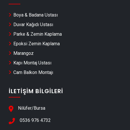
Mustafakemalpaşa Dekoratif Taş Kaplama
Mustafakemalpaşa Pvc Kapı & Pencere Montajı
Boya & Badana Ustası
Mustafakemalpaşa Merdiven Yapımı
Duvar Kağıdı Ustası
Mustafakemalpaşa Alçıpan & Asma Tavan
Parke & Zemin Kaplama
Ustası
Epoksi Zemin Kaplama
Mustafakemalpaşa Mantolama & Isı Yalıtımı
Marangoz
Mustafakemalpaşa Çatı Aktarma & Çatı Tamir
Kapı Montaj Ustası
Mustafakemalpaşa Su Yalıtımı & İzolasyon
Cam Balkon Montajı
Mustafakemalpaşa Çatı ve Çatı İzolasyonu
Mustafakemalpaşa Giyotin Cam Sistemleri
İLETIŞIM BILGILERI
Mustafakemalpaşa Ferforje & Demir Doğrama
Mustafakemalpaşa Çatı Oluk & Dere Sistemleri
Nilüfer/Bursa
Mustafakemalpaşa Yangın ve Güvenlik
0536 976 4732
Sistemleri