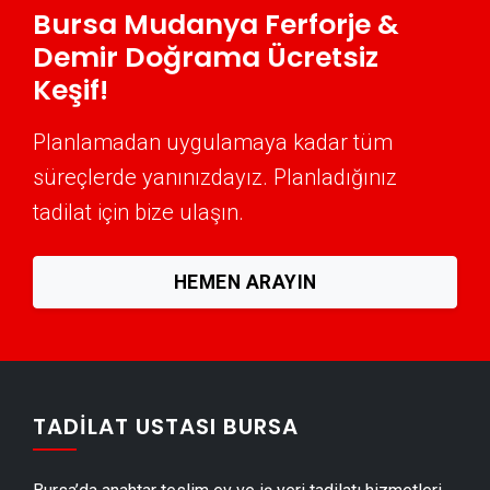
Bursa Mudanya Ferforje &
Mudanya Mantolama Ustası
Demir Doğrama Ücretsiz
Mudanya Şömine Yapımı
Keşif!
Mudanya Mermer & Doğal Taş
Planlamadan uygulamaya kadar tüm
Mudanya Alçıpan Ustası
süreçlerde yanınızdayız. Planladığınız
Mudanya Şap Ustası
tadilat için bize ulaşın.
Mudanya Alçı & Sıva Ustası
Mudanya Kepenk & Panjur Montajı
HEMEN ARAYIN
Mudanya Tente Montajı
Mudanya Dolap & Mobilya İmalatı
Mudanya Demir Doğrama Ustası
Mudanya Duvar Panelleri̇ Montajı
TADILAT USTASI BURSA
Mudanya Dış Cephe Kaplama Ustası
Mudanya Duvar Çıtası Ustası