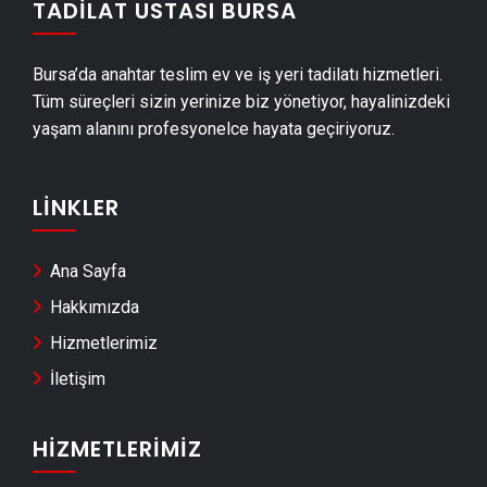
TADILAT USTASI BURSA
İznik Duvar Panelleri̇ Montajı
İznik Dış Cephe Kaplama Ustası
Bursa’da anahtar teslim ev ve iş yeri tadilatı hizmetleri.
İznik Duvar Çıtası Ustası
Tüm süreçleri sizin yerinize biz yönetiyor, hayalinizdeki
İznik Havuz Yapımı
yaşam alanını profesyonelce hayata geçiriyoruz.
İznik Cam Montajı
İznik Ayna Montajı
LINKLER
İznik Hafriyat & Moloz Atımı
İznik Kepçe Kiralama
Ana Sayfa
İznik Seramik Ustası
Hakkımızda
İznik Teras Kapatma
Hizmetlerimiz
İznik Anahtar Teslim Tadilat
İletişim
İznik Yerden Isıtma Firmaları
İznik Anahtar Teslim İnşaat
HIZMETLERIMIZ
İznik Dekoratif Taş Kaplama