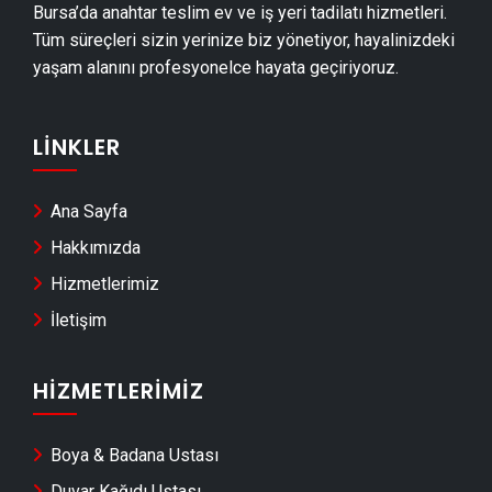
Bursa’da anahtar teslim ev ve iş yeri tadilatı hizmetleri.
İznik Havuz Yapımı
Tüm süreçleri sizin yerinize biz yönetiyor, hayalinizdeki
İznik Cam Montajı
yaşam alanını profesyonelce hayata geçiriyoruz.
İznik Ayna Montajı
İznik Hafriyat & Moloz Atımı
LINKLER
İznik Kepçe Kiralama
İznik Seramik Ustası
Ana Sayfa
İznik Sandviç Panel Montajı
Hakkımızda
İznik Teras Kapatma
Hizmetlerimiz
İznik Anahtar Teslim Tadilat
İletişim
İznik Yerden Isıtma Firmaları
İznik Anahtar Teslim İnşaat
HIZMETLERIMIZ
İznik Dekoratif Taş Kaplama
Boya & Badana Ustası
İznik Pvc Kapı & Pencere Montajı
Duvar Kağıdı Ustası