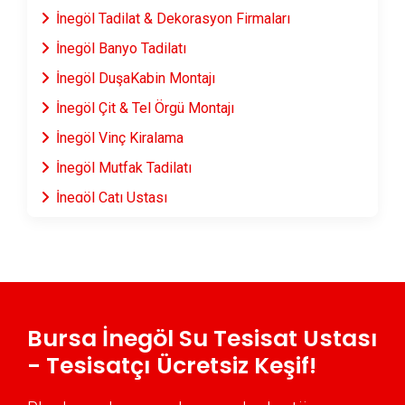
İnegöl Tadilat & Dekorasyon Firmaları
İnegöl Banyo Tadilatı
İnegöl DuşaKabin Montajı
İnegöl Çit & Tel Örgü Montajı
İnegöl Vinç Kiralama
İnegöl Mutfak Tadilatı
İnegöl Çatı Ustası
İnegöl Fayans & Seramik Ustası
İnegöl Prefabrik Ev Yapımı
İnegöl Ahşap Ev Yapımı
İnegöl Peyzaj Hizmetleri
Bursa İnegöl Su Tesisat Ustası
İnegöl Mantolama Ustası
- Tesisatçı Ücretsiz Keşif!
İnegöl Şömine Yapımı