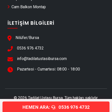
Cam Balkon Montajı
İnegöl Su Yalıtımı & İzolasyon
İnegöl Çatı ve Çatı İzolasyonu
İLETIŞIM BILGILERI
İnegöl Giyotin Cam Sistemleri
İnegöl Ferforje & Demir Doğrama
Nilüfer/Bursa
İnegöl Çatı Oluk & Dere Sistemleri
0536 976 4732
İnegöl Yangın ve Güvenlik Sistemleri
İnegöl Kombi ve Petek Temizliği
info@tadilatustasibursa.com
İnegöl Güneş Enerjisi Sistemleri Kurulumu
Pazartesi - Cumartesi: 08:00 - 18:00
İnegöl Çelik Çatı Ustası
İnegöl Komple Ev Tadilatı
İnegöl Sürgülü Kapı
© 2026 Tadilat Ustası Bursa. Tüm hakları saklıdır.
İnegöl Sürgülü Mutfak Kapısı
İnegöl Sürgülü WC Kapısı
HEMEN ARA:
0536 976 4732
Bursa Boya Ustası
-
Bursa Anahtar Teslim Ev Tadilatı