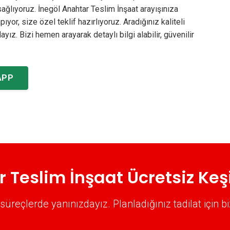
ağlıyoruz. İnegöl Anahtar Teslim İnşaat arayışınıza
or, size özel teklif hazırlıyoruz. Aradığınız kaliteli
yız. Bizi hemen arayarak detaylı bilgi alabilir, güvenilir
APP
 Teslim İnşaat Ücretsiz Keşi
çlerde yanınızdayız. Planladığınız tadilat için b