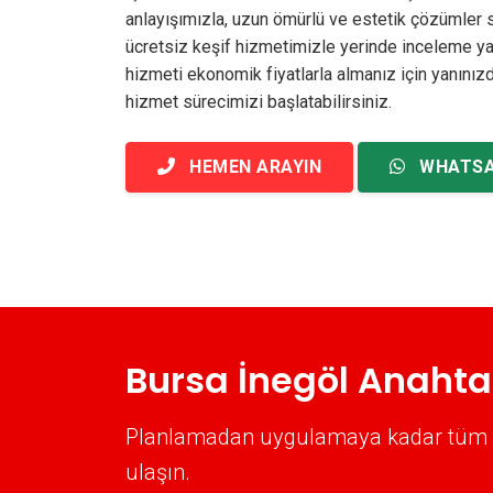
anlayışımızla, uzun ömürlü ve estetik çözümler s
ücretsiz keşif hizmetimizle yerinde inceleme yapıy
hizmeti ekonomik fiyatlarla almanız için yanınızda
hizmet sürecimizi başlatabilirsiniz.
HEMEN ARAYIN
WHATS
Bursa İnegöl Anahtar
Planlamadan uygulamaya kadar tüm süre
ulaşın.