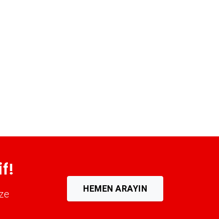
İnegöl Duvar Panelleri̇ Montajı
İnegöl Dış Cephe Kaplama Ustası
İnegöl Duvar Çıtası Ustası
İnegöl Havuz Yapımı
İnegöl Cam Montajı
İnegöl Ayna Montajı
İnegöl Hafriyat & Moloz Atımı
İnegöl Kepçe Kiralama
İnegöl Seramik Ustası
İnegöl Sandviç Panel Montajı
f!
İnegöl Teras Kapatma
İnegöl Anahtar Teslim Tadilat
HEMEN ARAYIN
ize
İnegöl Yerden Isıtma Firmaları