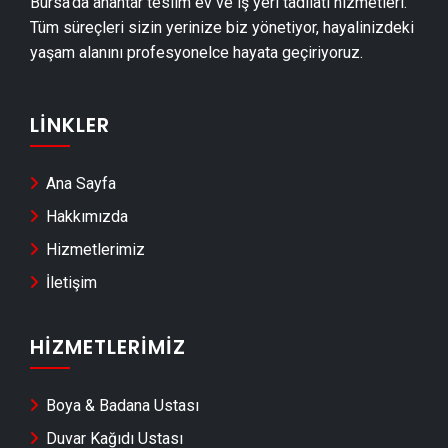
Bursa’da anahtar teslim ev ve iş yeri tadilatı hizmetleri.
Gemlik Duvar Çıtası Ustası
Tüm süreçleri sizin yerinize biz yönetiyor, hayalinizdeki
Gemlik Havuz Yapımı
yaşam alanını profesyonelce hayata geçiriyoruz.
Gemlik Cam Montajı
Gemlik Ayna Montajı
LINKLER
Gemlik Hafriyat & Moloz Atımı
Gemlik Kepçe Kiralama
Ana Sayfa
Gemlik Seramik Ustası
Hakkımızda
Gemlik Sandviç Panel Montajı
Hizmetlerimiz
Gemlik Teras Kapatma
İletişim
Gemlik Anahtar Teslim Tadilat
Gemlik Yerden Isıtma Firmaları
HIZMETLERIMIZ
Gemlik Anahtar Teslim İnşaat
Boya & Badana Ustası
Gemlik Dekoratif Taş Kaplama
Duvar Kağıdı Ustası
Gemlik Pvc Kapı & Pencere Montajı