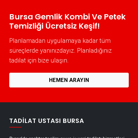
Gemlik Peyzaj Hizmetleri
Bursa Gemlik Kombi Ve Petek
Gemlik Mantolama Ustası
Temizliği Ücretsiz Keşif!
Gemlik Şömine Yapımı
Planlamadan uygulamaya kadar tüm
Gemlik Mermer & Doğal Taş
süreçlerde yanınızdayız. Planladığınız
Gemlik Alçıpan Ustası
tadilat için bize ulaşın.
Gemlik Şap Ustası
Gemlik Alçı & Sıva Ustası
HEMEN ARAYIN
Gemlik Kepenk & Panjur Montajı
Gemlik Tente Montajı
Gemlik Dolap & Mobilya İmalatı
Gemlik Demir Doğrama Ustası
TADILAT USTASI BURSA
Gemlik Duvar Panelleri̇ Montajı
Gemlik Dış Cephe Kaplama Ustası