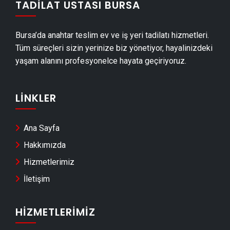
TADILAT USTASI BURSA
Yenişehir Dış Cephe Kaplama Ustası
Yenişehir Duvar Çıtası Ustası
Bursa’da anahtar teslim ev ve iş yeri tadilatı hizmetleri.
Yenişehir Havuz Yapımı
Tüm süreçleri sizin yerinize biz yönetiyor, hayalinizdeki
Yenişehir Cam Montajı
yaşam alanını profesyonelce hayata geçiriyoruz.
Yenişehir Ayna Montajı
Yenişehir Hafriyat & Moloz Atımı
LINKLER
Yenişehir Kepçe Kiralama
Yenişehir Seramik Ustası
Ana Sayfa
Yenişehir Sandviç Panel Montajı
Hakkımızda
Yenişehir Teras Kapatma
Hizmetlerimiz
Yenişehir Anahtar Teslim Tadilat
İletişim
Yenişehir Yerden Isıtma Firmaları
Yenişehir Anahtar Teslim İnşaat
HIZMETLERIMIZ
Yenişehir Dekoratif Taş Kaplama