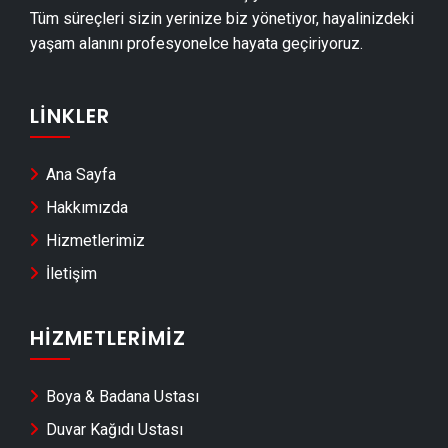
Orhangazi Havuz Yapımı
Tüm süreçleri sizin yerinize biz yönetiyor, hayalinizdeki
Orhangazi Cam Montajı
yaşam alanını profesyonelce hayata geçiriyoruz.
Orhangazi Ayna Montajı
Orhangazi Hafriyat & Moloz Atımı
LINKLER
Orhangazi Kepçe Kiralama
Orhangazi Seramik Ustası
Ana Sayfa
Orhangazi Sandviç Panel Montajı
Hakkımızda
Orhangazi Teras Kapatma
Hizmetlerimiz
Orhangazi Anahtar Teslim Tadilat
İletişim
Orhangazi Yerden Isıtma Firmaları
HIZMETLERIMIZ
Orhangazi Anahtar Teslim İnşaat
Orhangazi Dekoratif Taş Kaplama
Boya & Badana Ustası
Orhangazi Pvc Kapı & Pencere Montajı
Duvar Kağıdı Ustası
Orhangazi Merdiven Yapımı