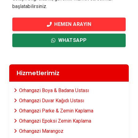
başlatabilirsiniz.
HEMEN ARAYIN
WHATSAPP
Hizmetlerimiz
Orhangazi Boya & Badana Ustası
Orhangazi Duvar Kağıdı Ustası
Orhangazi Parke & Zemin Kaplama
Orhangazi Epoksi Zemin Kaplama
Orhangazi Marangoz