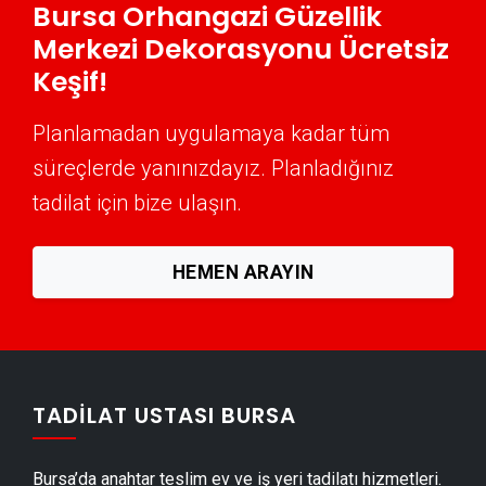
Bursa Orhangazi Güzellik
Orhangazi Mantolama Ustası
Merkezi Dekorasyonu Ücretsiz
Orhangazi Şömine Yapımı
Keşif!
Orhangazi Mermer & Doğal Taş
Planlamadan uygulamaya kadar tüm
Orhangazi Alçıpan Ustası
süreçlerde yanınızdayız. Planladığınız
Orhangazi Şap Ustası
tadilat için bize ulaşın.
Orhangazi Alçı & Sıva Ustası
Orhangazi Kepenk & Panjur Montajı
HEMEN ARAYIN
Orhangazi Tente Montajı
Orhangazi Dolap & Mobilya İmalatı
Orhangazi Demir Doğrama Ustası
Orhangazi Duvar Panelleri̇ Montajı
TADILAT USTASI BURSA
Orhangazi Dış Cephe Kaplama Ustası
Orhangazi Duvar Çıtası Ustası
Bursa’da anahtar teslim ev ve iş yeri tadilatı hizmetleri.