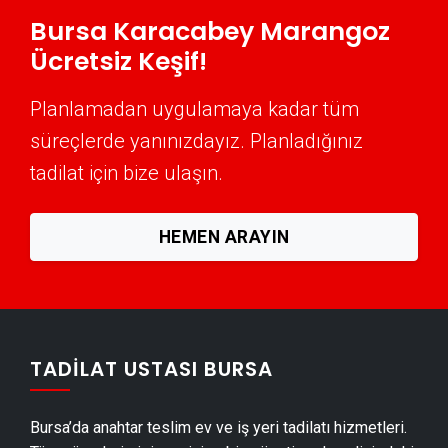
Karacabey Mantolama Ustası
Bursa Karacabey Marangoz
Karacabey Şömine Yapımı
Ücretsiz Keşif!
Karacabey Mermer & Doğal Taş
Planlamadan uygulamaya kadar tüm
Karacabey Alçıpan Ustası
süreçlerde yanınızdayız. Planladığınız
Karacabey Şap Ustası
tadilat için bize ulaşın.
Karacabey Alçı & Sıva Ustası
Karacabey Kepenk & Panjur Montajı
HEMEN ARAYIN
Karacabey Tente Montajı
Karacabey Dolap & Mobilya İmalatı
Karacabey Demir Doğrama Ustası
Karacabey Duvar Panelleri̇ Montajı
TADILAT USTASI BURSA
Karacabey Dış Cephe Kaplama Ustası
Karacabey Duvar Çıtası Ustası
Bursa’da anahtar teslim ev ve iş yeri tadilatı hizmetleri.
Karacabey Havuz Yapımı