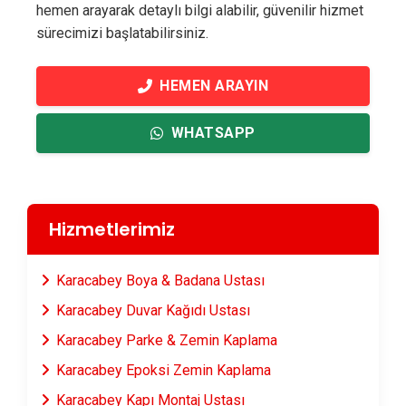
hemen arayarak detaylı bilgi alabilir, güvenilir hizmet
sürecimizi başlatabilirsiniz.
HEMEN ARAYIN
WHATSAPP
Hizmetlerimiz
Karacabey Boya & Badana Ustası
Karacabey Duvar Kağıdı Ustası
Karacabey Parke & Zemin Kaplama
Karacabey Epoksi Zemin Kaplama
Karacabey Kapı Montaj Ustası