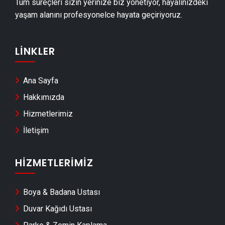
Tüm süreçleri sizin yerinize biz yönetiyor, hayalinizdeki
Karacabey Cam Montajı
yaşam alanını profesyonelce hayata geçiriyoruz.
Karacabey Ayna Montajı
Karacabey Hafriyat & Moloz Atımı
LINKLER
Karacabey Kepçe Kiralama
Karacabey Seramik Ustası
Ana Sayfa
Karacabey Sandviç Panel Montajı
Hakkımızda
Karacabey Teras Kapatma
Hizmetlerimiz
Karacabey Anahtar Teslim Tadilat
İletişim
Karacabey Yerden Isıtma Firmaları
Karacabey Anahtar Teslim İnşaat
HIZMETLERIMIZ
Karacabey Dekoratif Taş Kaplama
Boya & Badana Ustası
Karacabey Pvc Kapı & Pencere Montajı
Duvar Kağıdı Ustası
Karacabey Merdiven Yapımı