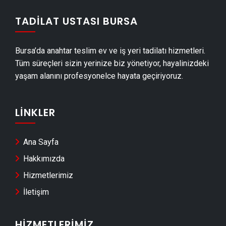
Gürsu Demir Doğrama Ustası
TADILAT USTASI BURSA
Gürsu Duvar Panelleri̇ Montajı
Gürsu Dış Cephe Kaplama Ustası
Bursa’da anahtar teslim ev ve iş yeri tadilatı hizmetleri.
Gürsu Havuz Yapımı
Tüm süreçleri sizin yerinize biz yönetiyor, hayalinizdeki
Gürsu Cam Montajı
yaşam alanını profesyonelce hayata geçiriyoruz.
Gürsu Ayna Montajı
Gürsu Hafriyat & Moloz Atımı
LINKLER
Gürsu Kepçe Kiralama
Gürsu Seramik Ustası
Ana Sayfa
Gürsu Sandviç Panel Montajı
Hakkımızda
Gürsu Teras Kapatma
Hizmetlerimiz
Gürsu Anahtar Teslim Tadilat
İletişim
Gürsu Yerden Isıtma Firmaları
Gürsu Anahtar Teslim İnşaat
HIZMETLERIMIZ