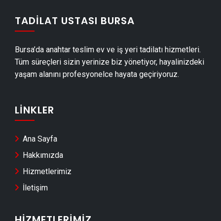
Büyükorhan Duvar Panelleri̇ Montajı
TADILAT USTASI BURSA
Büyükorhan Dış Cephe Kaplama Ustası
Büyükorhan Duvar Çıtası Ustası
Bursa’da anahtar teslim ev ve iş yeri tadilatı hizmetleri.
Büyükorhan Havuz Yapımı
Tüm süreçleri sizin yerinize biz yönetiyor, hayalinizdeki
Büyükorhan Cam Montajı
yaşam alanını profesyonelce hayata geçiriyoruz.
Büyükorhan Ayna Montajı
Büyükorhan Hafriyat & Moloz Atımı
LINKLER
Büyükorhan Kepçe Kiralama
Büyükorhan Seramik Ustası
Ana Sayfa
Büyükorhan Sandviç Panel Montajı
Hakkımızda
Büyükorhan Teras Kapatma
Hizmetlerimiz
Büyükorhan Anahtar Teslim Tadilat
İletişim
Büyükorhan Yerden Isıtma Firmaları
Büyükorhan Anahtar Teslim İnşaat
HIZMETLERIMIZ