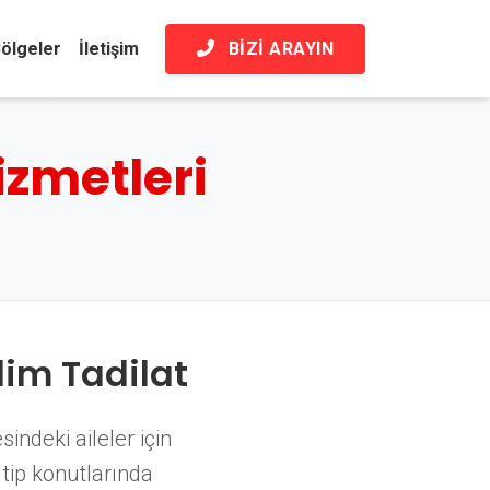
BIZI ARAYIN
ölgeler
İletişim
izmetleri
im Tadilat
indeki aileler için
tip konutlarında