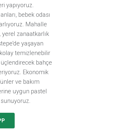
eri yapıyoruz.
lanları, bebek odası
rlıyoruz. Mahalle
 yerel zanaatkarlık
üştepe'de yaşayan
kolay temizlenebilir
 güçlendirecek bahçe
neriyoruz. Ekonomik
rünler ve bakım
rine uygun pastel
i sunuyoruz.
PP