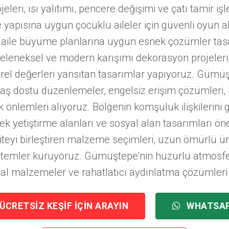
eleri, ısı yalıtımı, pencere değişimi ve çatı tamir işl
yapısına uygun çocuklu aileler için güvenli oyun a
 aile büyüme planlarına uygun esnek çözümler tasa
leneksel ve modern karışımı dekorasyon projeleri,
ürel değerleri yansıtan tasarımlar yapıyoruz. Güm
 yaş dostu düzenlemeler, engelsiz erişim çözümleri, 
k önlemleri alıyoruz. Bölgenin komşuluk ilişkilerini
ek yetiştirme alanları ve sosyal alan tasarımları ö
iteyi birleştiren malzeme seçimleri, uzun ömürlü ü
stemler kuruyoruz. Gümüştepe'nin huzurlu atmosfe
ğal malzemeler ve rahatlatıcı aydınlatma çözümler
ÜCRETSIZ KEŞIF İÇIN ARAYIN
WHATSA