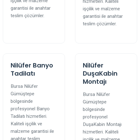
işçilik ve malzeme
hizmetleri. Kaliteli
garantisi ile anahtar
işçilik ve malzeme
teslim çözümler.
garantisi ile anahtar
teslim çözümler.
Nilüfer Banyo
Nilüfer
Tadilatı
DuşaKabin
Montajı
Bursa Nilüfer
Gümüştepe
Bursa Nilüfer
bölgesinde
Gümüştepe
profesyonel Banyo
bölgesinde
Tadilatı hizmetleri.
profesyonel
Kaliteli işçilik ve
DuşaKabin Montajı
malzeme garantisi ile
hizmetleri. Kaliteli
anahtar teslim
işçilik ve malzeme