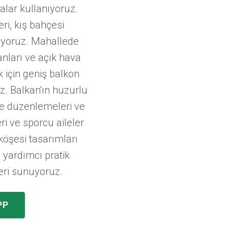
lar kullanıyoruz.
ri, kış bahçesi
ıyoruz. Mahallede
anları ve açık hava
 için geniş balkon
z. Balkan'ın huzurlu
ye düzenlemeleri ve
i ve sporcu aileler
 köşesi tasarımları
 yardımcı pratik
eri sunuyoruz.
PP