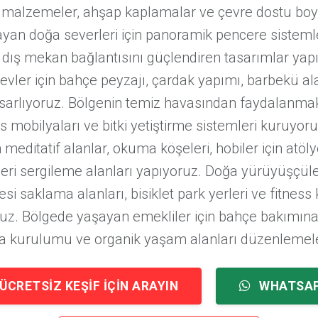
 malzemeler, ahşap kaplamalar ve çevre dostu boya
yan doğa severleri için panoramik pencere sistemle
 dış mekan bağlantısını güçlendiren tasarımlar yap
vler için bahçe peyzajı, çardak yapımı, barbekü al
sarlıyoruz. Bölgenin temiz havasından faydalanmak
s mobilyaları ve bitki yetiştirme sistemleri kuruyoru
meditatif alanlar, okuma köşeleri, hobiler için atöl
zeri sergileme alanları yapıyoruz. Doğa yürüyüşçüler
i saklama alanları, bisiklet park yerleri ve fitness
ruz. Bölgede yaşayan emekliler için bahçe bakımına
a kurulumu ve organik yaşam alanları düzenlemel
ÜCRETSIZ KEŞIF İÇIN ARAYIN
WHATSA