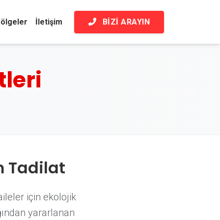
BIZI ARAYIN
ölgeler
İletişim
leri
 Tadilat
leler için ekolojik
ğından yararlanan